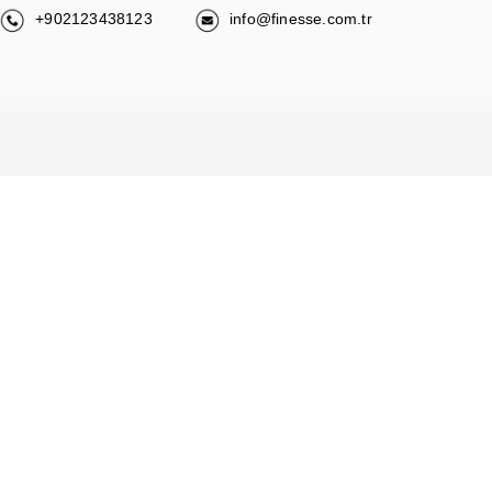
+902123438123
info@finesse.com.tr