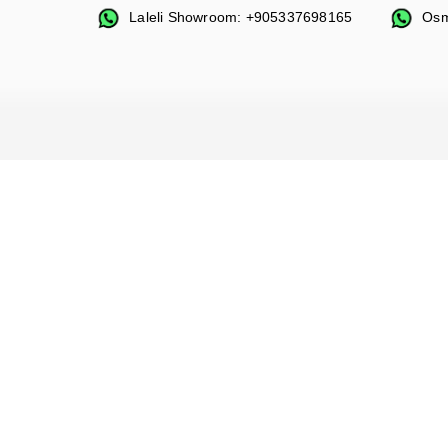
Laleli Showroom: +905337698165
Osm