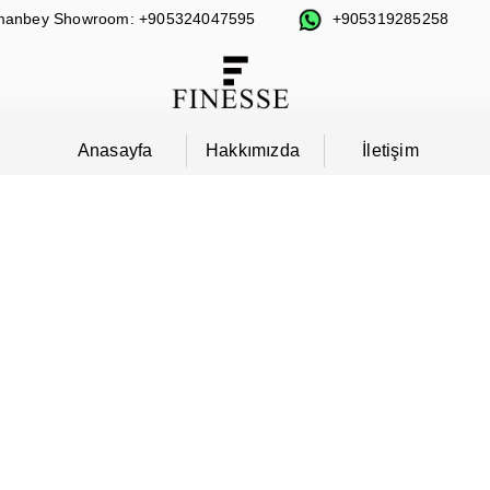
anbey Showroom: +905324047595
+905319285258
Anasayfa
Hakkımızda
İletişim