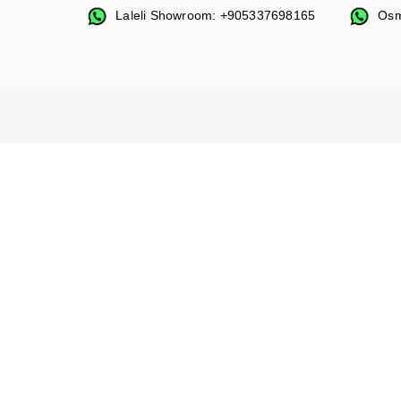
Laleli Showroom: +905337698165
Osm