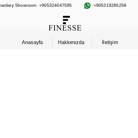
anbey Showroom: +905324047595
+905319285258
Anasayfa
Hakkımızda
İletişim