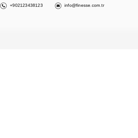
+902123438123
info@finesse.com.tr